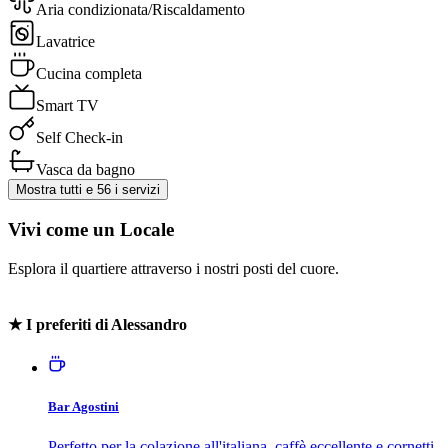
Aria condizionata/Riscaldamento
Lavatrice
Cucina completa
Smart TV
Self Check-in
Vasca da bagno
Mostra tutti e
56
i servizi
Vivi come un Locale
Esplora il quartiere attraverso i nostri posti del cuore.
SweetAnna
★
I preferiti di Alessandro
Bar Agostini
Perfetto per la colazione all'italiana, caffè eccellente e cornetti