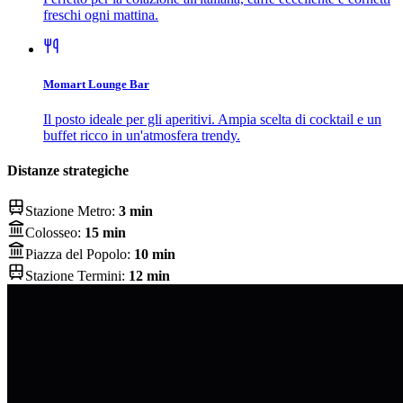
freschi ogni mattina.
Momart Lounge Bar
Il posto ideale per gli aperitivi. Ampia scelta di cocktail e un
buffet ricco in un'atmosfera trendy.
Distanze strategiche
Stazione Metro:
3 min
Colosseo:
15 min
Piazza del Popolo:
10 min
Stazione Termini:
12 min