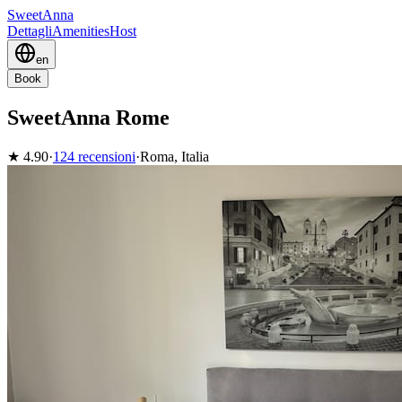
SweetAnna
Dettagli
Amenities
Host
en
Book
SweetAnna Rome
★
4.90
·
124 recensioni
·
Roma, Italia