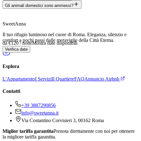
Gli animali domestici sono ammessi?
SweetAnna
Il tuo rifugio luminoso nel cuore di Roma. Eleganza, silenzio e
comfort a pochi passi dalle meraviglie della Città Eterna.
da €120
/ notte
Mostra date disponibili
Verifica date
Esplora
L'Appartamento
I Servizi
Il Quartiere
FAQ
Annuncio Airbnb
Contatti
+39 3887290856
info@sweetanna.it
Via Costantino Corvisieri 3, 00162 Roma
Miglior tariffa garantita
Prenota direttamente con noi per ottenere
la migliore tariffa garantita.